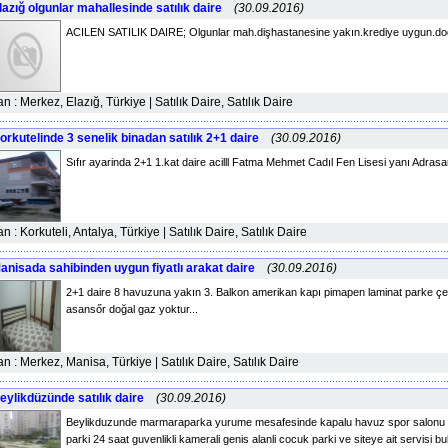
lazığ olgunlar mahallesinde satılık daire
(30.09.2016)
ACILEN SATILIK DAIRE; Olgunlar mah.dişhastanesine yakın.krediye uygun.doğal
lan : Merkez, Elazığ, Türkiye | Satılık Daire, Satılık Daire
orkutelinde 3 senelik binadan satılık 2+1 daire
(30.09.2016)
Sıfır ayarinda 2+1 1.kat daire acilll Fatma Mehmet Cadıl Fen Lisesi yanı Adrasan
lan : Korkuteli, Antalya, Türkiye | Satılık Daire, Satılık Daire
anisada sahibinden uygun fiyatlı arakat daire
(30.09.2016)
2+1 daire 8 havuzuna yakın 3. Balkon amerikan kapı pimapen laminat parke çel
asansőr doğal gaz yoktur...
lan : Merkez, Manisa, Türkiye | Satılık Daire, Satılık Daire
eylikdüzünde satılık daire
(30.09.2016)
Beylikduzunde marmaraparka yurume mesafesinde kapalu havuz spor salonu to
parki 24 saat guvenlikli kamerali genis alanli cocuk parki ve siteye ait servisi b