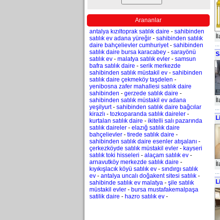
Arananlar
antalya kızıltoprak satılık daire
-
sahibinden
İ
satılık ev adana yüreğir
-
sahibinden satılık
daire bahçelievler cumhuriyet
-
sahibinden
satılık daire bursa karacabey
-
sarayönü
S
satılık ev
-
malatya satılık evler
-
samsun
bafra satılık daire
-
serik merkezde
sahibinden satılık müstakil ev
-
sahibinden
satılık daire çekmeköy taşdelen
-
yenibosna zafer mahallesi satılık daire
sahibinden
-
gerzede satılık daire
-
sahibinden satılık müstakil ev adana
İ
yeşilyurt
-
sahibinden satılık daire bağcılar
kirazlı
-
tozkoparanda satılık daireler
-
L
kurtalan satılık daire
-
ikitelli salı pazarında
satılık daireler
-
elazığ satılık daire
bahçelievler
-
tirede satılık daire
-
sahibinden satılık daire esenler atışalanı
-
çerkezköyde satılık müstakil evler
-
kayseri
satılık toki hisseleri
-
alaçam satılık ev
-
arnavutköy merkezde satılık daire
-
İ
kıyıkışlacık köyü satılık ev
-
sındırgı satılık
ev
-
antalya uncalı doğakent sitesi satılık
-
L
sahibinde satılık ev malatya
-
şile satılık
müstakil evler
-
bursa mustafakemalpaşa
satilik daire
-
hazro satılık ev
-