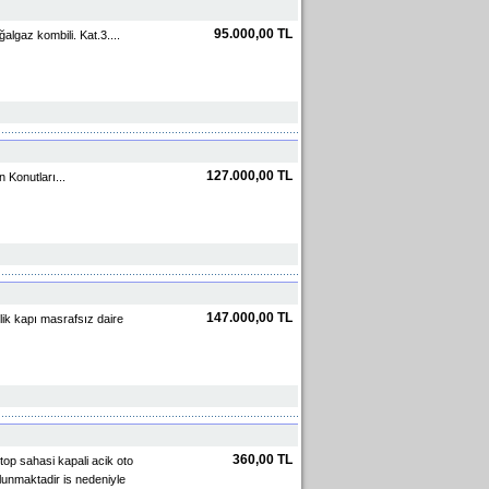
95.000,00 TL
gaz kombili. Kat.3....
127.000,00 TL
 Konutları...
147.000,00 TL
ik kapı masrafsız daire
360,00 TL
p sahasi kapali acik oto
ulunmaktadir is nedeniyle