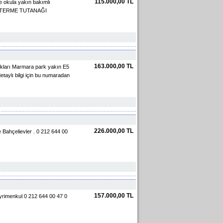
115.000,00 TL
e okula yakın bakımlı
GÖSTERME TUTANAĞI
163.000,00 TL
akları Marmara park yakın E5
aylı bilgi için bu numaradan
226.000,00 TL
re Bahçelievler . 0 212 644 00
157.000,00 TL
ayrimenkul 0 212 644 00 47 0