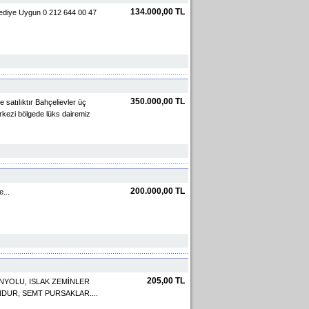
134.000,00 TL
rediye Uygun 0 212 644 00 47
350.000,00 TL
 satılıktır Bahçelievler üç
erkezi bölgede lüks dairemiz
200.000,00 TL
...
205,00 TL
ANYOLU, ISLAK ZEMİNLER
NDUR, SEMT PURSAKLAR....