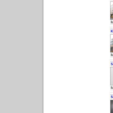
İ
K
İ
S
İ
S