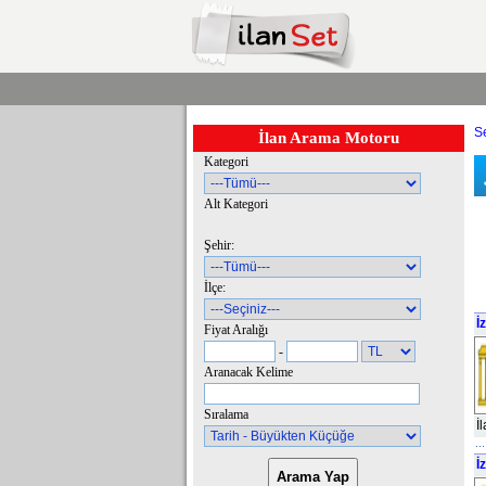
Se
İlan Arama Motoru
Kategori
Alt Kategori
Şehir:
İlçe:
İ
Fiyat Aralığı
-
Aranacak Kelime
Sıralama
İ
İ