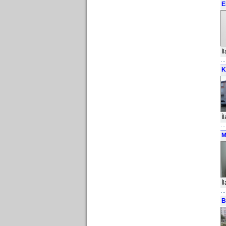
E
İ
K
İ
M
İ
B