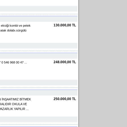
130.000,00 TL
ek eksiği kombi ve petek
yatak dolabı.sürgülü
248.000,00 TL
 0 546 968 00 47 ...
250.000,00 TL
 İNŞAATIMIZ BİTMEK
ALIDIR OKULA VE
ARLIK YAPILIR ...