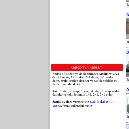
İ
B
İ
B
Kategorinin Kapsamı
Emlak ofisinden ya da
Sahibinden satılık ev
veya
daire ilanları, 1+1 daire, 2+1 daire, 3+1 satılık
İ
daire, satılık stüdyo daireler ve satılık dubleks ev
ilanları yer almaktadır.
D
Toki 1. etap, 2. etap, 3. etap, 4. etap, 5. etap satılık
daireler ve toki de satılık 1+1, 2+1, 3+1 evler
satılık daire ilanı
Satılık ev ilanı vermek
için
ver
sayfasını kullanabilirsiniz.
İ
L