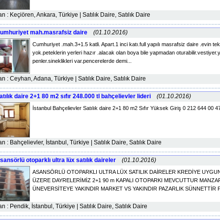
lan : Keçiören, Ankara, Türkiye | Satılık Daire, Satılık Daire
umhuriyet mah.masrafsiz daire
(01.10.2016)
Cumhuriyet .mah.3+1.5 katli. Apart.1 inci katı.full yapılı masrafsiz daire .evin t
yok.peteklerin yerleri hazır .alacak olan boya bile yapmadan oturabilir.vestiyer.
penler.sineklikleri var.pencerelerde demi...
lan : Ceyhan, Adana, Türkiye | Satılık Daire, Satılık Daire
atılık daire 2+1 80 m2 sıfır 248.000 tl bahçelievler lideri
(01.10.2016)
İstanbul Bahçelievler Satılık daire 2+1 80 m2 Sıfır Yüksek Giriş 0 212 644 00 47
lan : Bahçelievler, İstanbul, Türkiye | Satılık Daire, Satılık Daire
sansörlü otoparklı ultra lüx satılık daireler
(01.10.2016)
ASANSÖRLÜ OTOPARKLI ULTRA LÜX SATILIK DAİRELER KREDİYE UYGUN
ÜZERE DAYRELERİMİZ 2+1 90 m KAPALI OTOPARKI MEVCUTTUR MANZAR
ÜNEVERSİTEYE YAKINDIR MARKET VS YAKINDIR PAZARLIK SÜNNETTİR PAZ
lan : Pendik, İstanbul, Türkiye | Satılık Daire, Satılık Daire