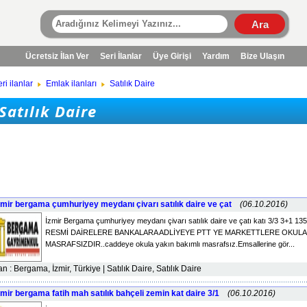
Ücretsiz İlan Ver
Seri İlanlar
Üye Girişi
Yardım
Bize Ulaşın
ri ilanlar
Emlak ilanları
Satılık Daire
Satılık Daire
zmir bergama çumhuriyey meydanı çivarı satılık daire ve çat
(06.10.2016)
İzmir Bergama çumhuriyey meydanı çivarı satılık daire ve çatı katı 3/3 3+
RESMİ DAİRELERE BANKALARA ADLİYEYE PTT YE MARKETTLERE OKULA 
MASRAFSIZDIR..caddeye okula yakın bakımlı masrafsız.Emsallerine gör...
lan : Bergama, İzmir, Türkiye | Satılık Daire, Satılık Daire
zmir bergama fatih mah satılık bahçeli zemin kat daire 3/1
(06.10.2016)