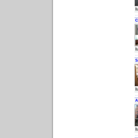
İ
C
İ
S
İ
A
İ