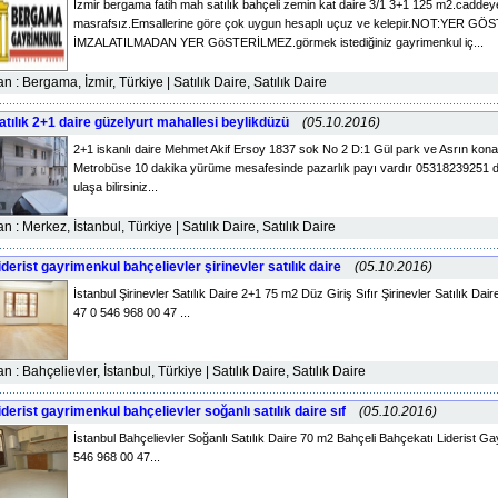
İzmir bergama fatih mah satılık bahçeli zemin kat daire 3/1 3+1 125 m2.caddey
masrafsız.Emsallerine göre çok uygun hesaplı uçuz ve kelepir.NOT:YER 
İMZALATILMADAN YER GöSTERİLMEZ.görmek istediğiniz gayrimenkul iç...
lan : Bergama, İzmir, Türkiye | Satılık Daire, Satılık Daire
atılık 2+1 daire güzelyurt mahallesi beylikdüzü
(05.10.2016)
2+1 iskanlı daire Mehmet Akif Ersoy 1837 sok No 2 D:1 Gül park ve Asrın kon
Metrobüse 10 dakika yürüme mesafesinde pazarlık payı vardır 05318239251 det
ulaşa bilirsiniz...
lan : Merkez, İstanbul, Türkiye | Satılık Daire, Satılık Daire
iderist gayrimenkul bahçelievler şirinevler satılık daire
(05.10.2016)
İstanbul Şirinevler Satılık Daire 2+1 75 m2 Düz Giriş Sıfır Şirinevler Satılık Dai
47 0 546 968 00 47 ...
lan : Bahçelievler, İstanbul, Türkiye | Satılık Daire, Satılık Daire
iderist gayrimenkul bahçelievler soğanlı satılık daire sıf
(05.10.2016)
İstanbul Bahçelievler Soğanlı Satılık Daire 70 m2 Bahçeli Bahçekatı Liderist G
546 968 00 47...