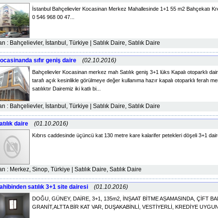
İstanbul Bahçelievler Kocasinan Merkez Mahallesinde 1+1 55 m2 Bahçekatı K
0 546 968 00 47...
lan : Bahçelievler, İstanbul, Türkiye | Satılık Daire, Satılık Daire
ocasinanda sıfır geniş daire
(02.10.2016)
Bahçelievler Kocasinan merkez mah Satılık geniş 3+1 lüks Kapalı otoparklı daire
tarafı açık kesinlikle görülmeye değer kullanıma hazır kapalı otoparklı ferah m
satılıktır Dairemiz iki katlı bi...
lan : Bahçelievler, İstanbul, Türkiye | Satılık Daire, Satılık Daire
atılık daire
(01.10.2016)
Kıbrıs caddesinde üçüncü kat 130 metre kare kalarifer petekleri döşeli 3+1 daire
lan : Merkez, Sinop, Türkiye | Satılık Daire, Satılık Daire
ahibinden satılık 3+1 site dairesi
(01.10.2016)
DOĞU, GÜNEY, DAİRE, 3+1, 135m2, İNȘAAT BİTME AȘAMASINDA, ÇİFT B
GRANİT,ALTTA BİR KAT VAR, DUŞAKABİNLİ, VESTİYERLİ, KREDİYE UYGU