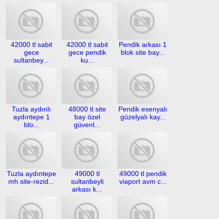
42000 tl sabit
42000 tl sabit
Pendik arkası 1
gece
gece pendik
blok site bay...
sultanbey...
ku...
Tuzla aydınlı
48000 tl site
Pendik esenyalı
aydıntepe 1
bay özel
güzelyalı kay...
blo...
güvenl...
Tuzla aydıntepe
49000 tl
49000 tl pendik
mh site-rezid...
sultanbeyli
viaport avm c...
arkası k...