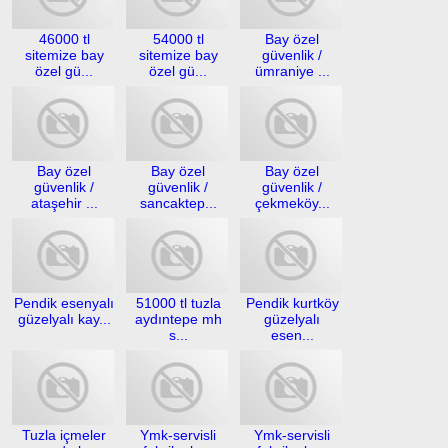
46000 tl
54000 tl
Bay özel
sitemize bay
sitemize bay
güvenlik /
özel gü...
özel gü...
ümraniye ...
Bay özel
Bay özel
Bay özel
güvenlik /
güvenlik /
güvenlik /
ataşehir ...
sancaktep...
çekmeköy...
Pendik esenyalı
51000 tl tuzla
Pendik kurtköy
güzelyalı kay...
aydıntepe mh
güzelyalı
s...
esen...
Tuzla içmeler
Ymk-servisli
Ymk-servisli