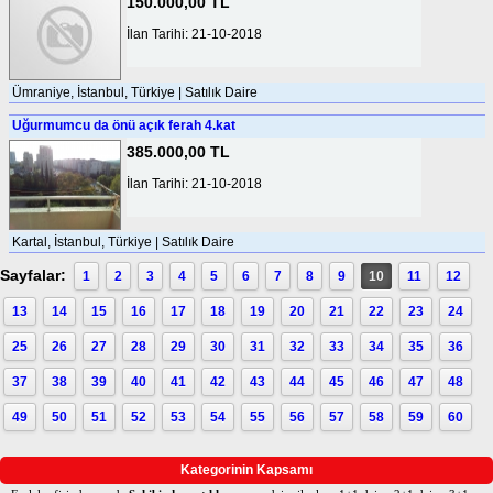
150.000,00 TL
İlan Tarihi: 21-10-2018
Ümraniye, İstanbul, Türkiye | Satılık Daire
Uğurmumcu da önü açık ferah 4.kat
385.000,00 TL
İlan Tarihi: 21-10-2018
Kartal, İstanbul, Türkiye | Satılık Daire
Sayfalar:
1
2
3
4
5
6
7
8
9
10
11
12
13
14
15
16
17
18
19
20
21
22
23
24
25
26
27
28
29
30
31
32
33
34
35
36
37
38
39
40
41
42
43
44
45
46
47
48
49
50
51
52
53
54
55
56
57
58
59
60
Kategorinin Kapsamı