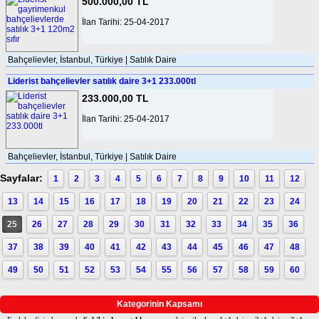
500.000,00 TL
İlan Tarihi: 25-04-2017
Bahçelievler, İstanbul, Türkiye | Satılık Daire
Liderist bahçelievler satılık daire 3+1 233.000tl
233.000,00 TL
İlan Tarihi: 25-04-2017
Bahçelievler, İstanbul, Türkiye | Satılık Daire
Sayfalar:
1
2
3
4
5
6
7
8
9
10
11
12
13
14
15
16
17
18
19
20
21
22
23
24
25
26
27
28
29
30
31
32
33
34
35
36
37
38
39
40
41
42
43
44
45
46
47
48
49
50
51
52
53
54
55
56
57
58
59
60
Kategorinin Kapsamı