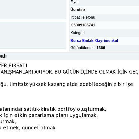
Fiyat
Ücretsiz
İrtibat Telefonu
05309186741
Kategori
Bursa Emlak, Gayrimenkul
Görüntülenme:
1366
atı
ER FIRSATI
ANIŞMANLARI ARIYOR. BU GÜCÜN İÇİNDE OLMAK İÇİN GEÇ
ğu, limitsiz yüksek kazanç elde edebileceğiniz bir işe
lanında) satılık-kiralık portföy oluşturmak,
ak için etkin pazarlama planı uygulamak,
turmak,
kip etmek, güncel olmak