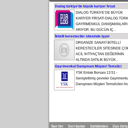
Dıalog türkiye’de büyük kariyer fırsat
DIALOG TÜRKİYE’DE BÜYÜK
KARİYER FIRSATI DIALOG TÜRK
GAYRİMENKUL DANIŞMANLARI
ARIYOR. BU GÜCÜN İÇ...
İkitelli keresteciler sitesinde işyer
ORGANİZE SANAYİ İKİTELLİ
KERESTECİLER SİTESİNDE ÇO
ACİL İHTİYAÇTAN DEĞERİNİN
ALTINDA SATILIK BÜYÜK...
Gayrimenkul Danışmanı Müşteri Temsilci
YSK Emlak Borsası 13:51 -
Genişletilmiş çevreler Gayrimenk
Danışmanı Müşteri Temsilcileri Ara
İlan Ver
Seri ilanlar
Sahibinden
Üye Giriş