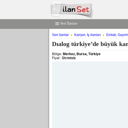
Seri İlanlar
Seri ilanlar
Kariyer, İş ilanları
Emlak, Gayri
Dıalog türkiye’de büyük kari
Bölge:
Merkez, Bursa, Türkiye
Fiyat :
Ücretsiz