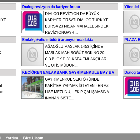
Dıalog revizyon da kariyer fırsatı
Yönetici
DIALOG REVİZYON DA BÜYÜK
İYE
KARİYER FIRSATI DIALOG TÜRKİYE
BURSA 23 NİSAN MAHALLESİNDEKİ
REVİZYONGAYRİ...
Emlakçı+ofis müdürü aranıyor maslakta
PLAZA 
AĞAOĞLU MASLAK 1453 İÇİNDE
K
MASLAK MAH SÖĞÜT SOK NO.20
C.3 BLOK D.31 KAT.4 EMLAKÇILAR
VE OFİS MÜDÜR...
KEÇİÖREN EMLAKBANK GAYRİMENKULE BAY BA
Dıalog tü
GAYRİMENKUL SEKTÖRÜNDE
ul
KARİYER YAPMAK İSTEYEN - EN AZ
n...
LİSE MEZUNU, - EKİP ÇALIŞMASINA
İNANAN,SİSTE...
i
Yardım
Bize Ulaşın