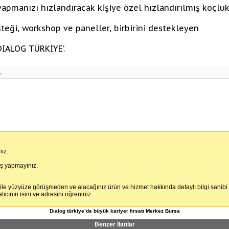
yapmanızı hızlandıracak kişiye özel hızlandırılmış koçlu
teği, workshop ve paneller, birbirini destekleyen
DIALOG TÜRKİYE’.
,
ız.
iş yapmayınız.
 ile yüzyüze görüşmeden ve alacağınız ürün ve hizmet hakkında detaylı bilgi sahibi
cının isim ve adresini öğreniniz.
Dıalog türkiye’de büyük kariyer fırsatı Merkez Bursa
Benzer İlanlar