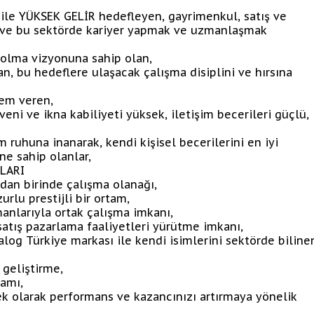
ile YÜKSEK GELİR hedefleyen, gayrimenkul, satış ve
 ve bu sektörde kariyer yapmak ve uzmanlaşmak
p olma vizyonuna sahip olan,
an, bu hedeflere ulaşacak çalışma disiplini ve hırsına
nem veren,
ni ve ikna kabiliyeti yüksek, iletişim becerileri güçlü,
 ruhuna inanarak, kendi kişisel becerilerini en iyi
ne sahip olanlar,
LARI
dan birinde çalışma olanağı,
rlu prestijli bir ortam,
manlarıyla ortak çalışma imkanı,
satış pazarlama faaliyetleri yürütme imkanı,
log Türkiye markası ile kendi isimlerini sektörde biline
 geliştirme,
tamı,
ek olarak performans ve kazancınızı artırmaya yönelik