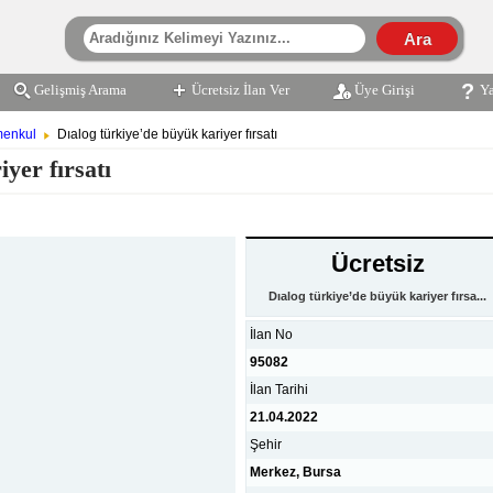
Gelişmiş Arama
Ücretsiz İlan Ver
Üye Girişi
Y
menkul
Dıalog türkiye’de büyük kariyer fırsatı
yer fırsatı
Ücretsiz
Dıalog türkiye’de büyük kariyer fırsa...
İlan No
95082
İlan Tarihi
21.04.2022
Şehir
Merkez, Bursa