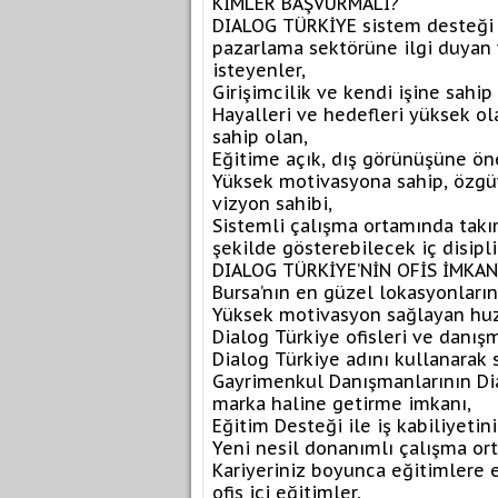
KİMLER BAŞVURMALI?
DIALOG TÜRKİYE sistem desteği 
pazarlama sektörüne ilgi duyan
isteyenler,
Girişimcilik ve kendi işine sahi
Hayalleri ve hedefleri yüksek ol
sahip olan,
Eğitime açık, dış görünüşüne ö
Yüksek motivasyona sahip, özgüve
vizyon sahibi,
Sistemli çalışma ortamında takım
şekilde gösterebilecek iç disipli
DIALOG TÜRKİYE’NİN OFİS İMKAN
Bursa’nın en güzel lokasyonların
Yüksek motivasyon sağlayan huzu
Dialog Türkiye ofisleri ve danış
Dialog Türkiye adını kullanarak 
Gayrimenkul Danışmanlarının Dia
marka haline getirme imkanı,
Eğitim Desteği ile iş kabiliyetini
Yeni nesil donanımlı çalışma or
Kariyeriniz boyunca eğitimlere 
ofis içi eğitimler,