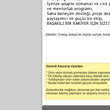
İşinize adapte olmanızı ve ciro 
ve mentorlük programı,
Saha deneyim desteği, proje des
paylaşımcı ve güçlü bir ekip,
BAŞARILI BİR KARİYER İÇİN SİZİ 
Etiketler: Dıalog, türkiye’de, büyük, kariyer, fırsatı
Güvenli Alışveriş Uyarıları
* Ürün veya Hizmeti görmeden ödeme yapmayın
* Ön ödeme isteyen satıcılara karşı dikkatli olun.
* Yurtdışından ürün satan yabancılardan alışver
* İlanda kullanılan resimler gerçek olmayabilir.
Dolandırıcılık mağduru olmamak için ilan sahibi
olmadan ödeme yapmayın ve alışveriş öncesi satı