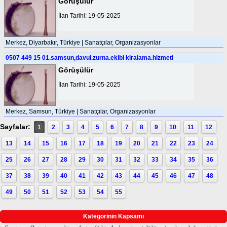
Görüşülür
İlan Tarihi: 19-05-2025
Merkez, Diyarbakır, Türkiye | Sanatçılar, Organizasyonlar
0507 449 15 01.samsun,davul.zurna.ekibi kiralama.hizmeti
Görüşülür
İlan Tarihi: 19-05-2025
Merkez, Samsun, Türkiye | Sanatçılar, Organizasyonlar
Sayfalar:
1
2
3
4
5
6
7
8
9
10
11
12
13
14
15
16
17
18
19
20
21
22
23
24
25
26
27
28
29
30
31
32
33
34
35
36
37
38
39
40
41
42
43
44
45
46
47
48
49
50
51
52
53
54
55
Kategorinin Kapsamı