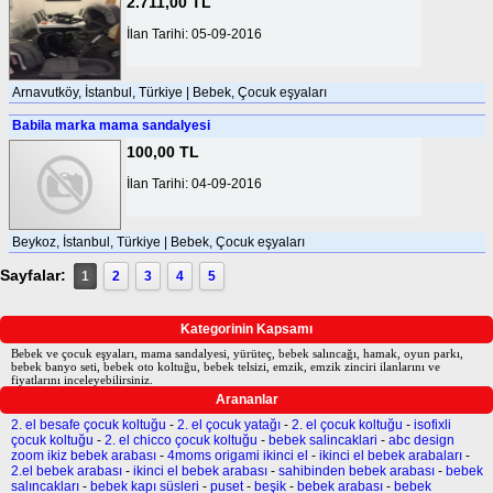
2.711,00 TL
İlan Tarihi: 05-09-2016
Arnavutköy, İstanbul, Türkiye | Bebek, Çocuk eşyaları
Babila marka mama sandalyesi
100,00 TL
İlan Tarihi: 04-09-2016
Beykoz, İstanbul, Türkiye | Bebek, Çocuk eşyaları
Sayfalar:
1
2
3
4
5
Kategorinin Kapsamı
Bebek ve çocuk eşyaları, mama sandalyesi, yürüteç, bebek salıncağı, hamak, oyun parkı,
bebek banyo seti, bebek oto koltuğu, bebek telsizi, emzik, emzik zinciri ilanlarını ve
fiyatlarını inceleyebilirsiniz.
Arananlar
2. el besafe çocuk koltuğu
-
2. el çocuk yatağı
-
2. el çocuk koltuğu
-
isofixli
çocuk koltuğu
-
2. el chicco çocuk koltuğu
-
bebek salincaklari
-
abc design
zoom ikiz bebek arabası
-
4moms origami ikinci el
-
ikinci el bebek arabaları
-
2.el bebek arabası
-
ikinci el bebek arabası
-
sahibinden bebek arabası
-
bebek
salıncakları
-
bebek kapı süsleri
-
puset
-
beşik
-
bebek arabası
-
bebek