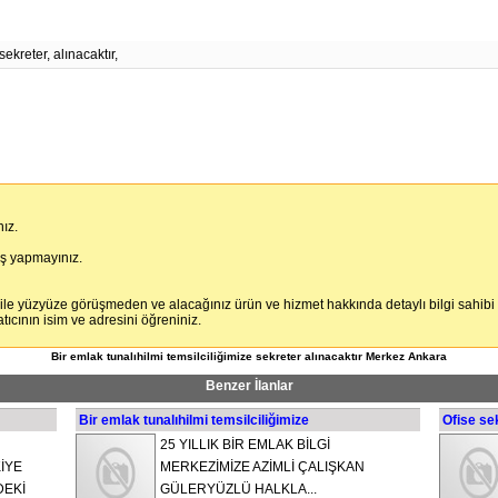
sekreter, alınacaktır,
ız.
iş yapmayınız.
 ile yüzyüze görüşmeden ve alacağınız ürün ve hizmet hakkında detaylı bilgi sahibi
cının isim ve adresini öğreniniz.
Bir emlak tunalıhilmi temsilciliğimize sekreter alınacaktır Merkez Ankara
Benzer İlanlar
Bir emlak tunalıhilmi temsilciliğimize
Ofise se
25 YILLIK BİR EMLAK BİLGİ
İYE
MERKEZİMİZE AZİMLİ ÇALIŞKAN
DEKİ
GÜLERYÜZLÜ HALKLA...