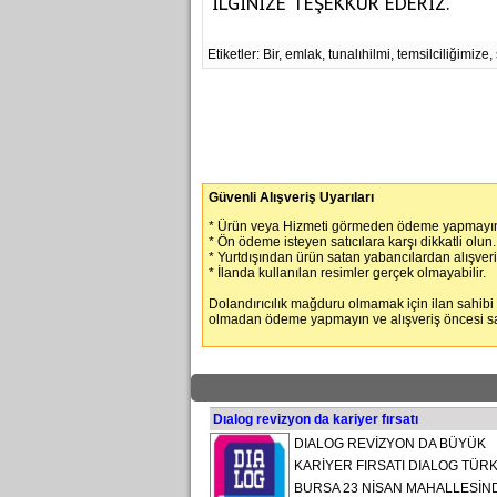
İLGİNİZE TEŞEKKÜR EDERİZ.
Etiketler: Bir, emlak, tunalıhilmi, temsilciliğimize, 
Güvenli Alışveriş Uyarıları
* Ürün veya Hizmeti görmeden ödeme yapmayın
* Ön ödeme isteyen satıcılara karşı dikkatli olun.
* Yurtdışından ürün satan yabancılardan alışver
* İlanda kullanılan resimler gerçek olmayabilir.
Dolandırıcılık mağduru olmamak için ilan sahibi
olmadan ödeme yapmayın ve alışveriş öncesi satı
Dıalog revizyon da kariyer fırsatı
DIALOG REVİZYON DA BÜYÜK
KARİYER FIRSATI DIALOG TÜRK
BURSA 23 NİSAN MAHALLESİN