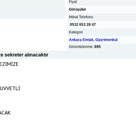
Fiyat
Görüşülür
İrtibat Telefonu
0532 653 28 47
Kategori
Ankara Emlak, Gayrimenkul
Görüntülenme:
895
ze sekreter alınacaktır
KEZİMİZE
KUVVETLİ
ACAK