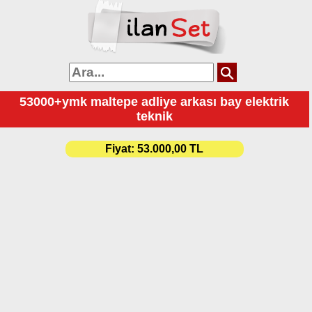
53000+ymk maltepe adliye arkası bay elektrik
teknik
Fiyat:
53.000,00 TL