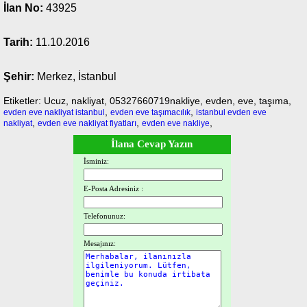
İlan No:
43925
Tarih:
11.10.2016
Şehir:
Merkez, İstanbul
Etiketler: Ucuz, nakliyat, 05327660719nakliye, evden, eve, taşıma,
,
,
evden eve nakliyat istanbul
evden eve taşımacılık
istanbul evden eve
,
,
,
nakliyat
evden eve nakliyat fiyatları
evden eve nakliye
İlana Cevap Yazın
İsminiz:
E-Posta Adresiniz :
Telefonunuz:
Mesajınız: