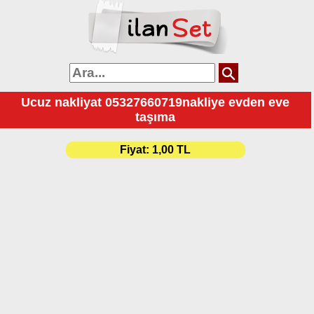
Ucuz nakliyat 05327660719nakliye evden eve
taşıma
Fiyat:
1,00 TL