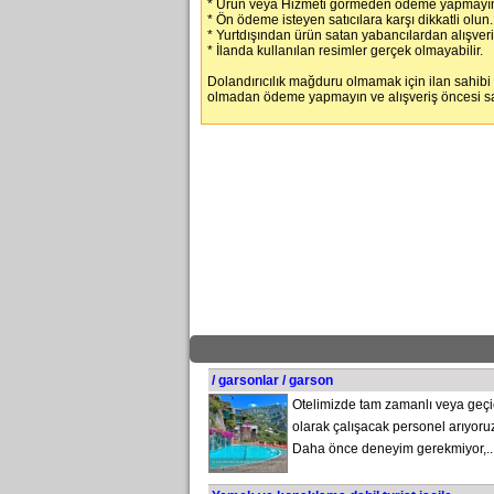
* Ürün veya Hizmeti görmeden ödeme yapmayın
* Ön ödeme isteyen satıcılara karşı dikkatli olun.
* Yurtdışından ürün satan yabancılardan alışver
* İlanda kullanılan resimler gerçek olmayabilir.
Dolandırıcılık mağduru olmamak için ilan sahibi
olmadan ödeme yapmayın ve alışveriş öncesi satı
/ garsonlar / garson
Otelimizde tam zamanlı veya geçi
olarak çalışacak personel arıyoru
Daha önce deneyim gerekmiyor,..