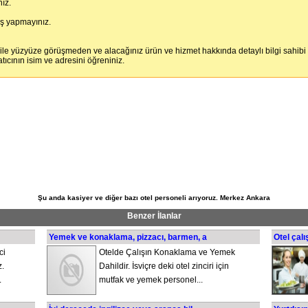
ız.
iş yapmayınız.
 ile yüzyüze görüşmeden ve alacağınız ürün ve hizmet hakkında detaylı bilgi sahibi
cının isim ve adresini öğreniniz.
Şu anda kasiyer ve diğer bazı otel personeli arıyoruz. Merkez Ankara
Benzer İlanlar
Yemek ve konaklama, pizzacı, barmen, a
Otel çalı
ci
Otelde Çalışın Konaklama ve Yemek
z.
Dahildir. İsviçre deki otel zinciri için
.
mutfak ve yemek personel...