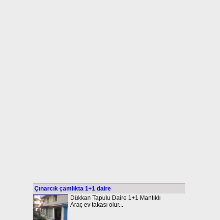
Çınarcık çamlıkta 1+1 daire
Dükkan Tapulu Daire 1+1 Mantıklı
Araç ev takası olur...