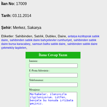
İlan No:
17009
Tarih:
03.11.2014
Şehir:
Merkez, Sakarya
Etiketler: Sahibinden, Satılık, Dublex, Daire,
antalya kızıltoprak satılık
,
,
daire
sahibinden satılık daire bahçelievler cumhuriyet
sahibinden satılık
,
,
daire bursa karacabey
samsun bafra satılık daire
sahibinden satılık daire
,
çekmeköy taşdelen
İlana Cevap Yazın
İsminiz:
E-Posta Adresiniz :
Telefonunuz:
Mesajınız: