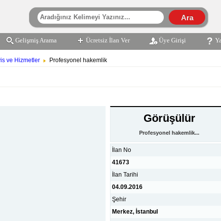
Gelişmiş Arama
Ücretsiz İlan Ver
Üye Girişi
Y
vis ve Hizmetler
Profesyonel hakemlik
Görüşülür
Profesyonel hakemlik...
İlan No
41673
İlan Tarihi
04.09.2016
Şehir
Merkez, İstanbul