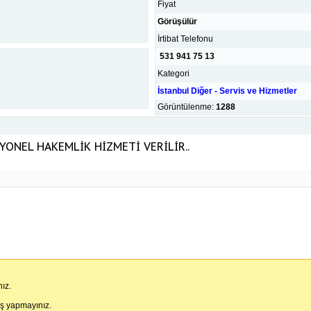
Fiyat
Görüşülür
İrtibat Telefonu
531 941 75 13
Kategori
İstanbul Diğer - Servis ve Hizmetler
Görüntülenme:
1288
YONEL HAKEMLİK HİZMETİ VERİLİR..
ız.
iş yapmayınız.