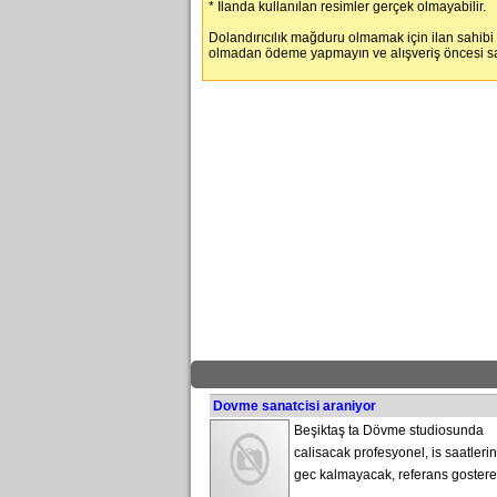
* İlanda kullanılan resimler gerçek olmayabilir.
Dolandırıcılık mağduru olmamak için ilan sahibi
olmadan ödeme yapmayın ve alışveriş öncesi satı
Dovme sanatcisi araniyor
Beşiktaş ta Dövme studiosunda
calisacak profesyonel, is saatleri
gec kalmayacak, referans gostereb