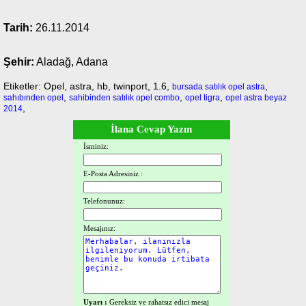
Tarih:
26.11.2014
Şehir:
Aladağ, Adana
Etiketler: Opel, astra, hb, twinport, 1.6,
,
bursada satılık opel astra
,
,
,
sahıbınden opel
sahibinden satılık opel combo
opel tigra
opel astra beyaz
,
2014
İlana Cevap Yazın
İsminiz:
E-Posta Adresiniz :
Telefonunuz:
Mesajınız:
Uyarı :
Gereksiz ve rahatsız edici mesaj