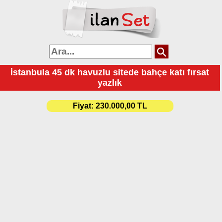
İstanbula 45 dk havuzlu sitede bahçe katı fırsat
yazlık
Fiyat:
230.000,00 TL