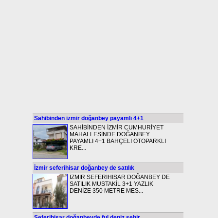
Sahibinden izmir doğanbey payamlı 4+1
SAHİBİNDEN İZMİR CUMHURİYET
MAHALLESİNDE DOĞANBEY
PAYAMLI 4+1 BAHÇELİ OTOPARKLI
KRE...
İzmir seferihisar doğanbey de satılık
İZMİR SEFERİHİSAR DOĞANBEY DE
SATILIK MUSTAKİL 3+1 YAZLIK
DENİZE 350 METRE MES...
Seferihisar doğanbeyde ful deniz şehir