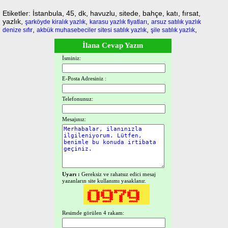
Etiketler: İstanbula, 45, dk, havuzlu, sitede, bahçe, katı, fırsat,
yazlık,
,
,
şarköyde kiralık yazlık
karasu yazlık fiyatları
arsuz satılık yazlık
,
,
,
denize sıfır
akbük muhasebeciler sitesi satılık yazlık
şile satılık yazlık
İlana Cevap Yazın
İsminiz:
E-Posta Adresiniz :
Telefonunuz:
Mesajınız:
Uyarı :
Gereksiz ve rahatsız edici mesaj
yazanların site kullanımı yasaklanır.
Resimde görülen 4 rakam: