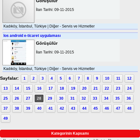
Görüşülür
İlan Tarihi: 09-11-2015
Kadıköy, İstanbul, Türkiye | Diğer - Servis ve Hizmetler
Ios android e-ticaret uygulaması
Görüşülür
İlan Tarihi: 09-11-2015
Kadıköy, İstanbul, Türkiye | Diğer - Servis ve Hizmetler
Sayfalar:
1
2
3
4
5
6
7
8
9
10
11
12
13
14
15
16
17
18
19
20
21
22
23
24
25
26
27
28
29
30
31
32
33
34
35
36
37
38
39
40
41
42
43
44
45
46
47
48
49
Kategorinin Kapsamı