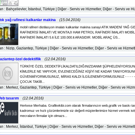
lan : Bahçelievler, İstanbul, Türkiye | Diğer - Servis ve Hizmetler, Diğer - Servis ve H
tık yağ rafinesi kalkanlar makina
(15.04.2016)
mobil rafineri distilasyon imalatı kalkanlar makina sanayi ATIK MADENİ YA
RAFİNERİSİ İMALATI VE MONTAJI HAM PETROL RAFİNERİ İMALATI MOB
RAFİNERİ İMALATI 5.lt İLE 100.000.lt ARASIDIR. MOBİL ARAÇ ÜS...
lan : Nizip, Gaziantep, Türkiye | Diğer - Servis ve Hizmetler, Diğer - Servis ve Hizmet
aziantep özel dedektiflik
(12.04.2016)
TÜRKİYE ÖZEL DEDEKTİFLİKALDATILDIĞINIZDANMI ŞÜPHELENİYORS
KİMLERLE NE YAPIYOR, EVLENECEĞİNİZ KİŞİYİ NE KADAR TANIYORSUN
GÜVENMİYORMUSUNUZ, MİRAS KALDI İLGİLENEMİYORMUSUNUZ - - - - - -
ÇOCUK TAKİB...
lan : Merkez, Gaziantep, Türkiye | Diğer - Servis ve Hizmetler, Diğer - Servis ve Hizm
eb tasarım
(12.04.2016)
Herkese Merhaba. Grafikekibi.com olarak firmalarınızın web,grafik ve baskı tasa
kadromuz ve hızlı çözümlerimizle siz değerli müşterilerimize hizmet vermek isti
mecraların firmalar için olmazs...
lan : Merkez, İstanbul, Türkiye | Diğer - Servis ve Hizmetler, Diğer - Servis ve Hizmet