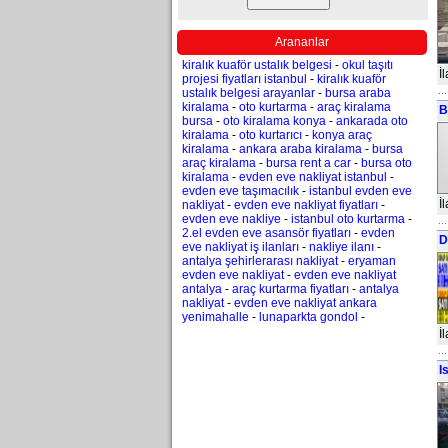
Arananlar
kiralık kuaför ustalık belgesi
-
okul taşıtı
İ
projesi fiyatları istanbul
-
kiralık kuaför
ustalık belgesi arayanlar
-
bursa araba
kiralama
-
oto kurtarma
-
araç kiralama
B
bursa
-
oto kiralama konya
-
ankarada oto
kiralama
-
oto kurtarıcı
-
konya araç
kiralama
-
ankara araba kiralama
-
bursa
araç kiralama
-
bursa rent a car
-
bursa oto
kiralama
-
evden eve nakliyat istanbul
-
evden eve taşımacılık
-
istanbul evden eve
İ
nakliyat
-
evden eve nakliyat fiyatları
-
evden eve nakliye
-
istanbul oto kurtarma
-
2.el evden eve asansör fiyatları
-
evden
D
eve nakliyat iş ilanları
-
nakliye ilanı
-
antalya şehirlerarası nakliyat
-
eryaman
evden eve nakliyat
-
evden eve nakliyat
antalya
-
araç kurtarma fiyatları
-
antalya
nakliyat
-
evden eve nakliyat ankara
yenimahalle
-
lunaparkta gondol
-
İ
I