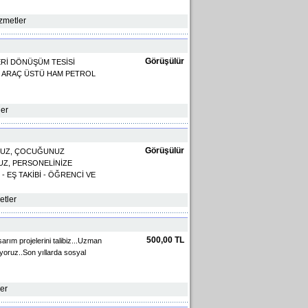
izmetler
Görüşülür
Ğ GERİ DÖNÜŞÜM TESİSİ
İL ARAÇ ÜSTÜ HAM PETROL
ler
Görüşülür
UNUZ, ÇOCUĞUNUZ
UZ, PERSONELİNİZE
 EŞ TAKİBİ - ÖĞRENCİ VE
etler
500,00 TL
rım projelerini talibiz...Uzman
yoruz..Son yıllarda sosyal
ler