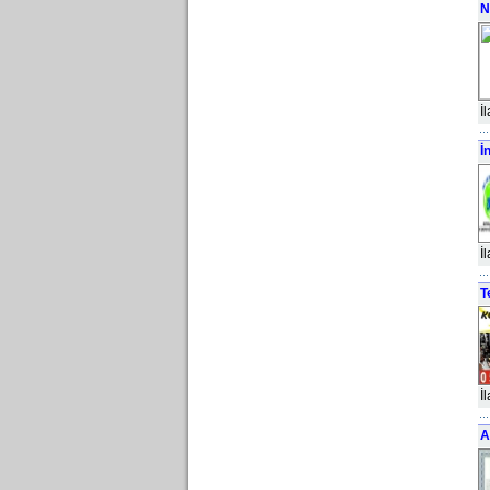
N
İ
İ
İ
T
İ
A