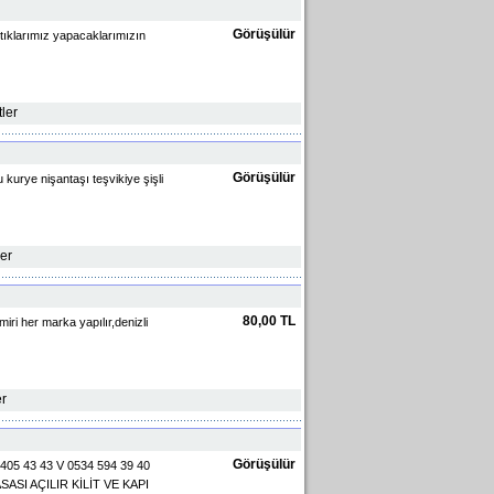
Görüşülür
aptıklarımız yapacaklarımızın
tler
Görüşülür
 kurye nişantaşı teşvikiye şişli
ler
80,00 TL
miri her marka yapılır,denizli
er
Görüşülür
05 43 43 V 0534 594 39 40
ASI AÇILIR KİLİT VE KAPI