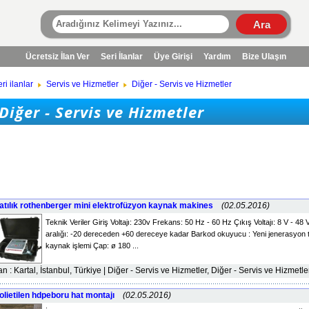
Ücretsiz İlan Ver
Seri İlanlar
Üye Girişi
Yardım
Bize Ulaşın
ri ilanlar
Servis ve Hizmetler
Diğer - Servis ve Hizmetler
Diğer - Servis ve Hizmetler
atılık rothenberger mini elektrofüzyon kaynak makines
(02.05.2016)
Teknik Veriler Giriş Voltajı: 230v Frekans: 50 Hz - 60 Hz Çıkış Voltajı: 8 V - 48 
aralığı: -20 dereceden +60 dereceye kadar Barkod okuyucu : Yeni jenerasyon t
kaynak işlemi Çap: ø 180 ...
lan : Kartal, İstanbul, Türkiye | Diğer - Servis ve Hizmetler, Diğer - Servis ve Hizmetle
olietilen hdpeboru hat montajı
(02.05.2016)