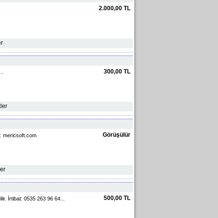
2.000,00 TL
er
300,00 TL
..
ler
Görüşülür
t : mericsoft.com
ler
500,00 TL
r. İrtibat: 0535 263 96 64...