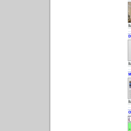
İ
D
İ
M
İ
O