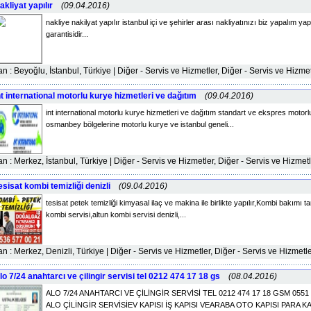
akliyat yapılır
(09.04.2016)
nakliye nakilyat yapılır istanbul içi ve şehirler arası nakliyatınızı biz yapalım y
garantisidir...
lan : Beyoğlu, İstanbul, Türkiye | Diğer - Servis ve Hizmetler, Diğer - Servis ve Hizme
nt international motorlu kurye hizmetleri ve dağıtım
(09.04.2016)
int international motorlu kurye hizmetleri ve dağıtım standart ve ekspres motorlu
osmanbey bölgelerine motorlu kurye ve istanbul geneli...
lan : Merkez, İstanbul, Türkiye | Diğer - Servis ve Hizmetler, Diğer - Servis ve Hizmet
esisat kombi temizliği denizli
(09.04.2016)
tesisat petek temizliği kimyasal ilaç ve makina ile birlikte yapılır,Kombi bakımı ta
kombi servisi,altun kombi servisi denizli,...
lan : Merkez, Denizli, Türkiye | Diğer - Servis ve Hizmetler, Diğer - Servis ve Hizmetl
lo 7/24 anahtarcı ve çilingir servisi tel 0212 474 17 18 gs
(08.04.2016)
ALO 7/24 ANAHTARCI VE ÇİLİNGİR SERVİSİ TEL 0212 474 17 18 GSM 0551 4
ALO ÇİLİNGİR SERVİSİEV KAPISI İŞ KAPISI VEARABA OTO KAPISI PARA KAS