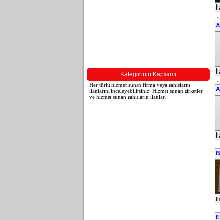
İ
A
İ
Kategorinin Kapsamı
Her türlü hizmet sunan firma veya şahısların
A
ilanlarını inceleyebilirsiniz. Hizmet sunan şirketler
ve hizmet sunan şahısların ilanları
İ
B
İ
E