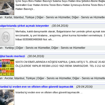
İçme Suyu Boru Hatları Basınçlı Sulama Suyu Hatları Ana Şebeke Abone Bağlan
Santralleri Gaz Hatları Arıtma Tesisi Boru Hatları İçmesuyu Arıtma Tesisi Bor
Hatları Basınçlı...
lan : Kartal, İstanbul, Türkiye | Diğer - Servis ve Hizmetler, Diğer - Servis ve Hizmetle
ulgaristanda şirket açmak isteyenler
(30.04.2016)
Merhaba, kakiti danışmanlık olarak; Bulgaristanın her yerinde şirket açmak ist
tercümanlık, iş yeri kiralama , araştırma, şirket kurma hizmetleri vermekteyiz. Si
İrtibat 00359883480068 Not: wh...
lan : Yurtdışı | Diğer - Servis ve Hizmetler, Diğer - Servis ve Hizmetler
ijital baskı merkezi
(30.04.2016)
50X70 CM EBATLARINDA 4 KÖŞESİ KAPSUL ÇAKILI AFİŞ 5 TL (EN AZ 20 AD
ÖLÇÜLERDE YAPILIR RESİM LOGO YAZI RENK SINIRSIZDIR. TEL 0 212 428 
lan : Avcılar, İstanbul, Türkiye | Diğer - Servis ve Hizmetler, Diğer - Servis ve Hizmetl
stanbul içi evden eve ve ofisten ofise güvenli taşımacılık
(29.04.2016)
Istanbul içi evden eve ve ofisten ofise güvenli taşımacılık ...