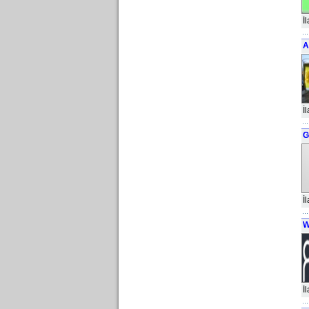
İ
A
İ
G
İ
W
İ