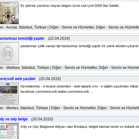
Ev işlerine yardımcı bayan dolgun ücret ssk+yol+2000 İlan Sahibi...
lan : Avcılar, İstanbul, Türkiye | Diğer - Servis ve Hizmetler, Diğer - Servis ve Hizmetl
avlunmaz temizliği yapılır
(22.04.2016)
paslanmaz çelik sanayi tipi davlunmaz temizliği yapılır kir yanık lekeleri çıkarılır.
lan : Maltepe, İstanbul, Türkiye | Diğer - Servis ve Hizmetler, Diğer - Servis ve Hizmet
eriçsoft web yazılım
(20.04.2016)
hizmetlerimiz - e-ticaret sistemleri - web tabanlı crm - e-eğitim yazılımları irtiba
facebook.com/mericsoft twitter.com/mericsoft ...
lan : Merkez, İstanbul, Türkiye | Diğer - Servis ve Hizmetler, Diğer - Servis ve Hizmet
dy ve üdy belge
(20.04.2016)
Ody ve Üdy Belgesine ihtiyacı olan firmalara, belgeli eleman temin ve tedarik edili