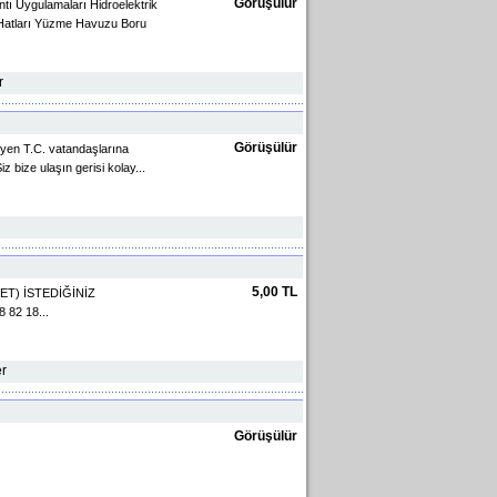
Görüşülür
tı Uygulamaları Hidroelektrik
u Hatları Yüzme Havuzu Boru
r
Görüşülür
eyen T.C. vatandaşlarına
z bize ulaşın gerisi kolay...
5,00 TL
ET) İSTEDİĞİNİZ
82 18...
er
Görüşülür