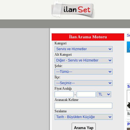
Se
İlan Arama Motoru
Kategori
Alt Kategori
Şehir:
İlçe:
S
Fiyat Aralığı
-
Aranacak Kelime
Sıralama
İ
P