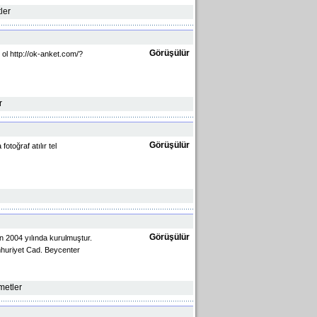
ler
Görüşülür
 ol http://ok-anket.com/?
r
Görüşülür
fotoğraf atılır tel
Görüşülür
n 2004 yılında kurulmuştur.
huriyet Cad. Beycenter
zmetler