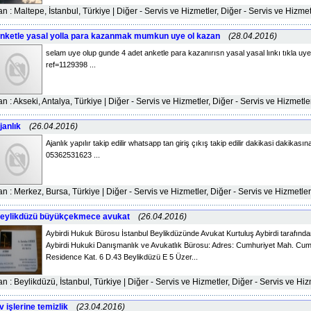
lan : Maltepe, İstanbul, Türkiye | Diğer - Servis ve Hizmetler, Diğer - Servis ve Hizmet
nketle yasal yolla para kazanmak mumkun uye ol kazan
(28.04.2016)
selam uye olup gunde 4 adet anketle para kazanırısn yasal yasal lınkı tıkla uye
ref=1129398 ...
lan : Akseki, Antalya, Türkiye | Diğer - Servis ve Hizmetler, Diğer - Servis ve Hizmetle
janlık
(26.04.2016)
Ajanlık yapılır takip edilir whatsapp tan giriş çıkış takip edilir dakikasi dakikasına 
05362531623 ...
lan : Merkez, Bursa, Türkiye | Diğer - Servis ve Hizmetler, Diğer - Servis ve Hizmetler
eylikdüzü büyükçekmece avukat
(26.04.2016)
Aybirdi Hukuk Bürosu İstanbul Beylikdüzünde Avukat Kurtuluş Aybirdi tarafında
Aybirdi Hukuki Danışmanlık ve Avukatlık Bürosu: Adres: Cumhuriyet Mah. Cum
Residence Kat. 6 D.43 Beylikdüzü E 5 Üzer...
lan : Beylikdüzü, İstanbul, Türkiye | Diğer - Servis ve Hizmetler, Diğer - Servis ve Hi
v işlerine temizlik
(23.04.2016)