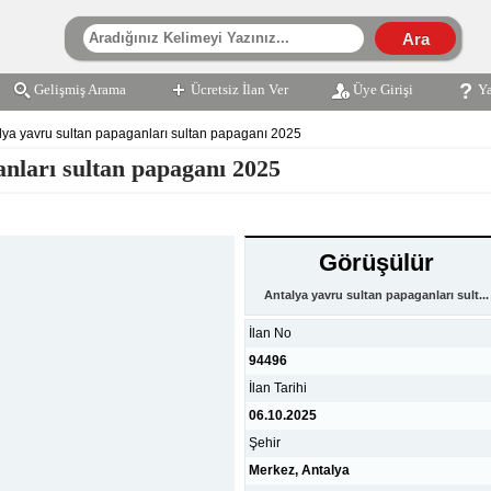
Gelişmiş Arama
Ücretsiz İlan Ver
Üye Girişi
Y
lya yavru sultan papaganları sultan papaganı 2025
nları sultan papaganı 2025
Görüşülür
Antalya yavru sultan papaganları sult...
İlan No
94496
İlan Tarihi
06.10.2025
Şehir
Merkez, Antalya