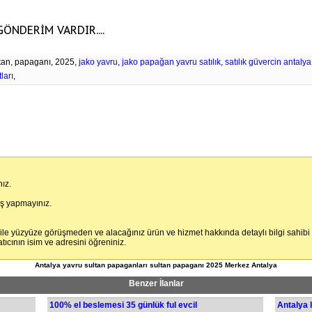
ÖNDERİM VARDIR....
ultan, papaganı, 2025,
jako yavru
,
jako papağan yavru satılık
,
satılık güvercin antalya
ları
,
ız.
iş yapmayınız.
 ile yüzyüze görüşmeden ve alacağınız ürün ve hizmet hakkında detaylı bilgi sahibi
cının isim ve adresini öğreniniz.
Antalya yavru sultan papaganları sultan papaganı 2025 Merkez Antalya
Benzer İlanlar
100% el beslemesi 35 günlük ful evcil
Antalya 