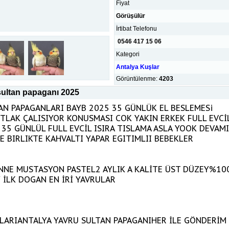
Fiyat
Görüşülür
İrtibat Telefonu
0546 417 15 06
Kategori
Antalya Kuşlar
Görüntülenme:
4203
sultan papaganı 2025
AN PAPAGANLARI BAYB 2025 35 GÜNLÜK EL BESLEMESi
RTLAK ÇALISIYOR KONUSMASI COK YAKIN ERKEK FULL EVCİ
35 GÜNLÜL FULL EVCİL ISIRA TISLAMA ASLA YOOK DEVAMI
LE BIRLIKTE KAHVALTI YAPAR EGITIMLII BEBEKLER
ANNE MUSTASYON PASTEL2 AYLIK A KALİTE ÜST DÜZEY%10
 İLK DOGAN EN İRİ YAVRULAR
LARIANTALYA YAVRU SULTAN PAPAGANIHER İLE GÖNDERİM