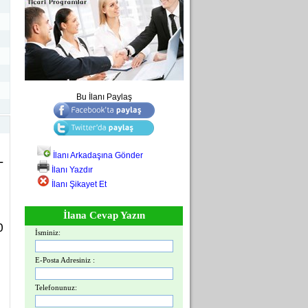
Bu İlanı Paylaş
İlanı Arkadaşına Gönder
L
İlanı Yazdır
İlanı Şikayet Et
İlana Cevap Yazın
0
İsminiz:
E-Posta Adresiniz :
Telefonunuz: