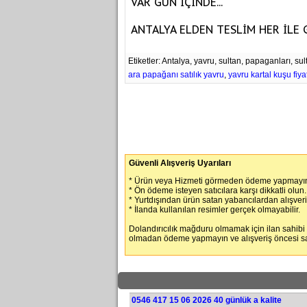
VAR GÜN İÇİNDE...
ANTALYA ELDEN TESLİM HER İLE G
Etiketler: Antalya, yavru, sultan, papaganları, s
ara papağanı satılık yavru
,
yavru kartal kuşu fiyat
Güvenli Alışveriş Uyarıları
* Ürün veya Hizmeti görmeden ödeme yapmayın
* Ön ödeme isteyen satıcılara karşı dikkatli olun.
* Yurtdışından ürün satan yabancılardan alışver
* İlanda kullanılan resimler gerçek olmayabilir.
Dolandırıcılık mağduru olmamak için ilan sahibi
olmadan ödeme yapmayın ve alışveriş öncesi satı
0546 417 15 06 2026 40 günlük a kalite