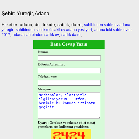
Şehir:
Yüreğir, Adana
Etiketler: adana, dsi, tokıde, satılık, daıre,
sahibinden satılık ev adana
,
,
yüreğir
sahibinden satılık müstakil ev adana yeşilyurt
adana toki satılık evler
,
,
,
2017
adana sahibinden satılık ev
satılık daıre
İlana Cevap Yazın
İsminiz:
E-Posta Adresiniz :
Telefonunuz:
Mesajınız:
Uyarı :
Gereksiz ve rahatsız edici mesaj
yazanların site kullanımı yasaklanır.