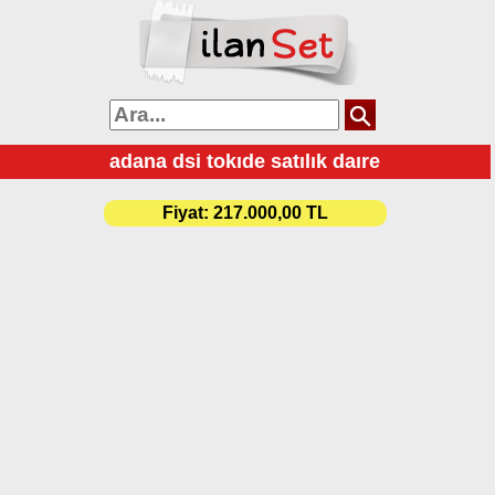
adana dsi tokıde satılık daıre
Fiyat:
217.000,00 TL