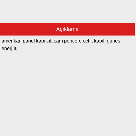
Açıklama
amerıkan panel kapı cıft cam pencere celık kapılı gunes
enerjılı.