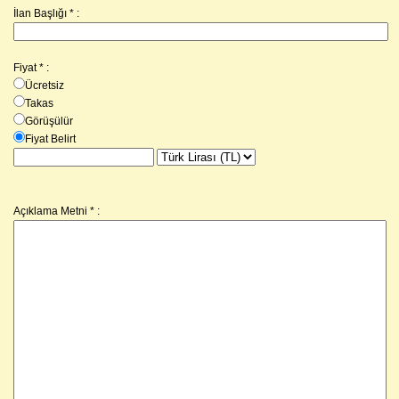
İlan Başlığı * :
Fiyat
*
:
Ücretsiz
Takas
Görüşülür
Fiyat Belirt
Açıklama Metni
*
: