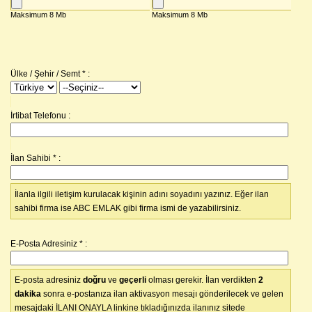
Ülke / Şehir / Semt
*
:
İrtibat Telefonu :
İlan Sahibi
*
:
İlanla ilgili iletişim kurulacak kişinin adını soyadını yazınız. Eğer ilan
sahibi firma ise ABC EMLAK gibi firma ismi de yazabilirsiniz.
E-Posta Adresiniz
*
:
E-posta adresiniz
doğru
ve
geçerli
olması gerekir. İlan verdikten
2
dakika
sonra e-postanıza ilan aktivasyon mesajı gönderilecek ve gelen
mesajdaki İLANI ONAYLA linkine tıkladığınızda ilanınız sitede