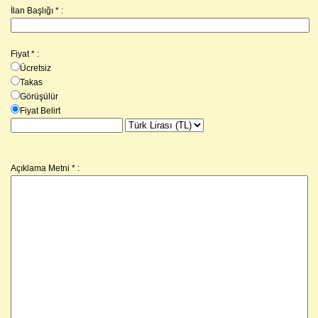
İlan Başlığı * :
Fiyat
*
:
Ücretsiz
Takas
Görüşülür
Fiyat Belirt
Açıklama Metni
*
: