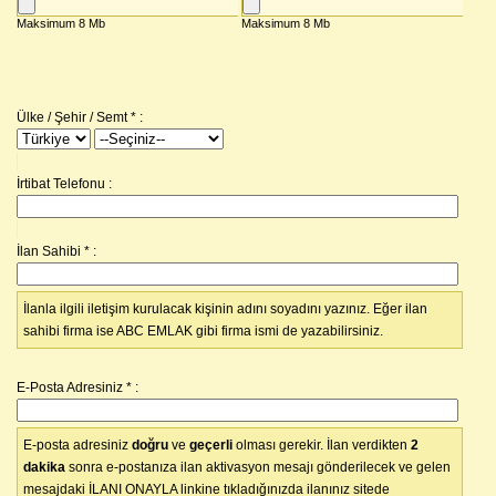
Ülke / Şehir / Semt
*
:
İrtibat Telefonu :
İlan Sahibi
*
:
İlanla ilgili iletişim kurulacak kişinin adını soyadını yazınız. Eğer ilan
sahibi firma ise ABC EMLAK gibi firma ismi de yazabilirsiniz.
E-Posta Adresiniz
*
:
E-posta adresiniz
doğru
ve
geçerli
olması gerekir. İlan verdikten
2
dakika
sonra e-postanıza ilan aktivasyon mesajı gönderilecek ve gelen
mesajdaki İLANI ONAYLA linkine tıkladığınızda ilanınız sitede