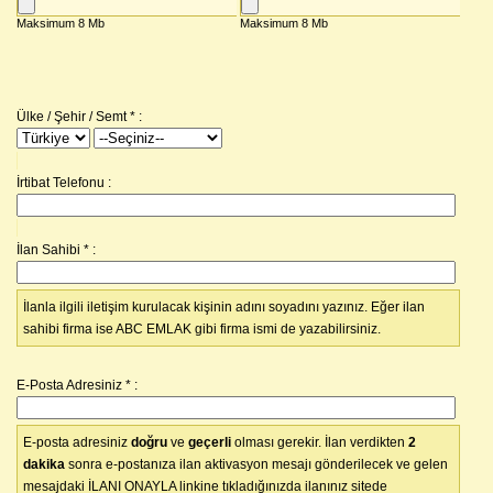
Ülke / Şehir / Semt
*
:
İrtibat Telefonu :
İlan Sahibi
*
:
İlanla ilgili iletişim kurulacak kişinin adını soyadını yazınız. Eğer ilan
sahibi firma ise ABC EMLAK gibi firma ismi de yazabilirsiniz.
E-Posta Adresiniz
*
:
E-posta adresiniz
doğru
ve
geçerli
olması gerekir. İlan verdikten
2
dakika
sonra e-postanıza ilan aktivasyon mesajı gönderilecek ve gelen
mesajdaki İLANI ONAYLA linkine tıkladığınızda ilanınız sitede