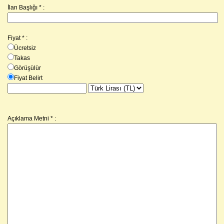
İlan Başlığı * :
Fiyat
*
:
Ücretsiz
Takas
Görüşülür
Fiyat Belirt
Açıklama Metni
*
: