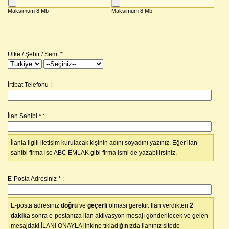
Ülke / Şehir / Semt
*
:
İrtibat Telefonu :
İlan Sahibi
*
:
İlanla ilgili iletişim kurulacak kişinin adını soyadını yazınız. Eğer ilan
sahibi firma ise ABC EMLAK gibi firma ismi de yazabilirsiniz.
E-Posta Adresiniz
*
:
E-posta adresiniz
doğru
ve
geçerli
olması gerekir. İlan verdikten
2
dakika
sonra e-postanıza ilan aktivasyon mesajı gönderilecek ve gelen
mesajdaki İLANI ONAYLA linkine tıkladığınızda ilanınız sitede