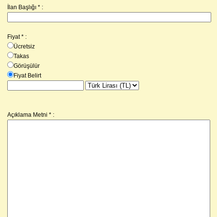
İlan Başlığı * :
Fiyat
*
:
Ücretsiz
Takas
Görüşülür
Fiyat Belirt
Açıklama Metni
*
: