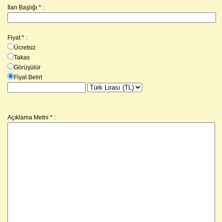
İlan Başlığı * :
Fiyat
*
:
Ücretsiz
Takas
Görüşülür
Fiyat Belirt
Açıklama Metni
*
: