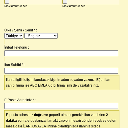
Ülke / Şehir / Semt
*
:
İrtibat Telefonu :
İlan Sahibi
*
:
İlanla ilgili iletişim kurulacak kişinin adını soyadını yazınız. Eğer ilan
sahibi firma ise ABC EMLAK gibi firma ismi de yazabilirsiniz.
E-Posta Adresiniz
*
:
E-posta adresiniz
doğru
ve
geçerli
olması gerekir. İlan verdikten
2
dakika
sonra e-postanıza ilan aktivasyon mesajı gönderilecek ve gelen
mesajdaki İLANI ONAYLA linkine tıkladığınızda ilanınız sitede