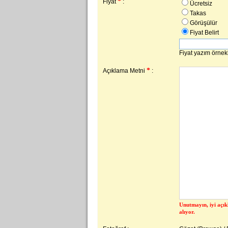
*
Fiyat
:
Ücretsiz
Takas
Görüşülür
Fiyat Belirt
Fiyat yazım örnek
*
Açıklama Metni
:
Unutmayın, iyi açık
alıyor.