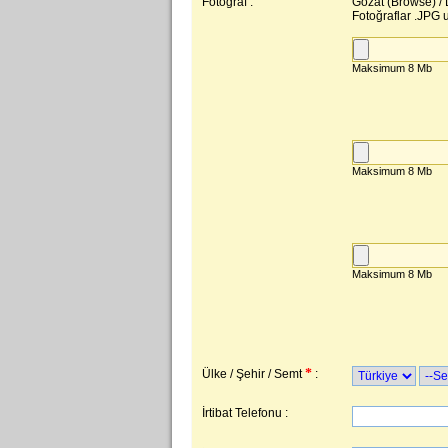
Fotoğraf :
Gözat (Browse) / D
Fotoğraflar .JPG u
*
Ülke / Şehir / Semt
:
İrtibat Telefonu :