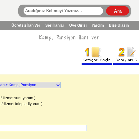
Ücretsiz İlan Ver
Seri İlanlar
Üye Girişi
Yardım
Bize Ulaşın
Kamp, Pansiyon ilanı ver
/Hizmet sunuyorum.)
l/Hizmet talep ediyorum.)