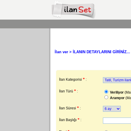
İlan ver
> İLANIN DETAYLARINI GİRİNİZ...
*
İlan Kategorisi
:
*
İlan Türü
:
Veriliyor
(Mal
Aranıyor
(Ma
*
İlan Süresi
:
*
İlan Başlığı
: