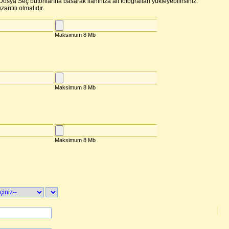
osya Seç butonlarına basarak ilanınıza ait fotoğrafları yükleyebilirsiniz.
zantılı olmalıdır.