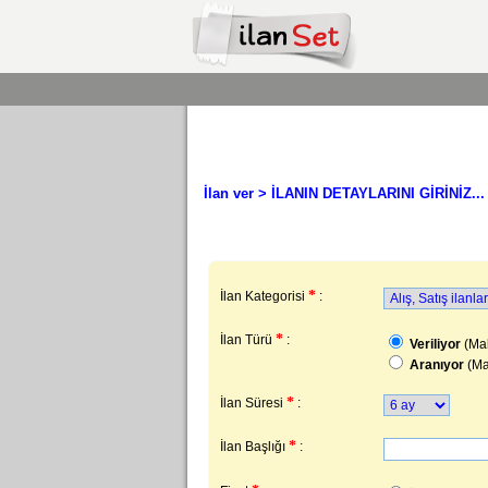
İlan ver
> İLANIN DETAYLARINI GİRİNİZ...
*
İlan Kategorisi
:
*
İlan Türü
:
Veriliyor
(Mal
Aranıyor
(Ma
*
İlan Süresi
:
*
İlan Başlığı
: