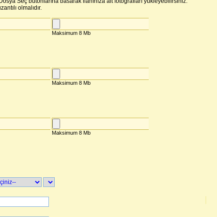
osya Seç butonlarına basarak ilanınıza ait fotoğrafları yükleyebilirsiniz.
zantılı olmalıdır.