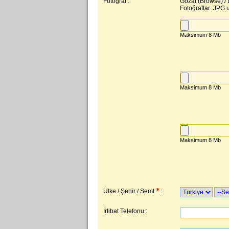
Fotoğraf :
Gözat (Browse) / D
Fotoğraflar .JPG u
*
Ülke / Şehir / Semt
:
İrtibat Telefonu :