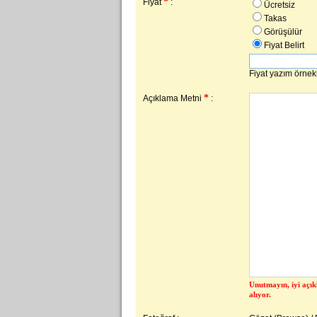
*
Fiyat
:
Ücretsiz
Takas
Görüşülür
Fiyat Belirt
Fiyat yazım örnek
*
Açıklama Metni
:
Unutmayın, iyi açık
alıyor.