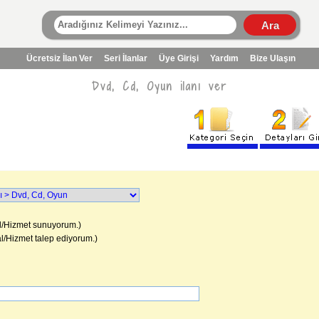
Ücretsiz İlan Ver
Seri İlanlar
Üye Girişi
Yardım
Bize Ulaşın
Dvd, Cd, Oyun ilanı ver
/Hizmet sunuyorum.)
l/Hizmet talep ediyorum.)