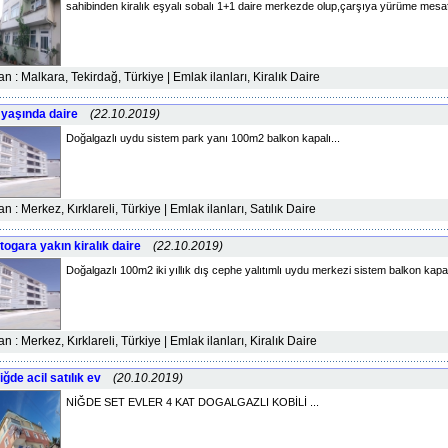
sahibinden kiralık eşyalı sobalı 1+1 daire merkezde olup,çarşıya yürüme mesafe
lan : Malkara, Tekirdağ, Türkiye | Emlak ilanları, Kiralık Daire
 yaşında daire
(22.10.2019)
Doğalgazlı uydu sistem park yanı 100m2 balkon kapalı...
lan : Merkez, Kırklareli, Türkiye | Emlak ilanları, Satılık Daire
togara yakın kiralık daire
(22.10.2019)
Doğalgazlı 100m2 iki yıllık dış cephe yalıtımlı uydu merkezi sistem balkon kapalı
lan : Merkez, Kırklareli, Türkiye | Emlak ilanları, Kiralık Daire
iğde acil satılık ev
(20.10.2019)
NİĞDE SET EVLER 4 KAT DOGALGAZLI KOBİLİ ...