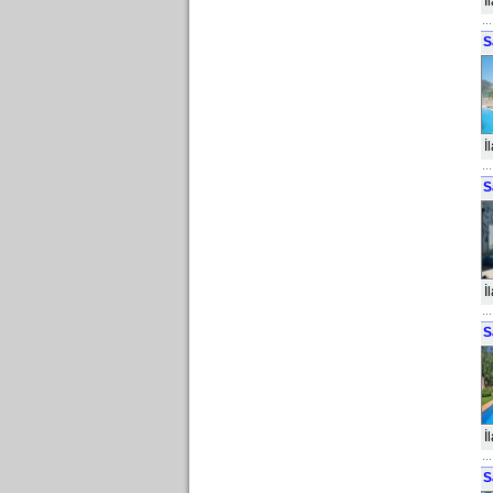
İ
S
İ
S
İ
S
İ
S