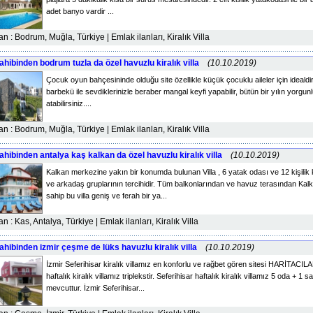
adet banyo vardir ...
lan : Bodrum, Muğla, Türkiye | Emlak ilanları, Kiralık Villa
ahibinden bodrum tuzla da özel havuzlu kiralık villa
(10.10.2019)
Çocuk oyun bahçesininde olduğu site özellikle küçük çocuklu aileler için idealdi
barbekü ile sevdiklerinizle beraber mangal keyfi yapabilir, bütün bir yılın yorg
atabilirsiniz....
lan : Bodrum, Muğla, Türkiye | Emlak ilanları, Kiralık Villa
ahibinden antalya kaş kalkan da özel havuzlu kiralık villa
(10.10.2019)
Kalkan merkezine yakın bir konumda bulunan Villa , 6 yatak odası ve 12 kişilik ka
ve arkadaş gruplarının tercihidir. Tüm balkonlarından ve havuz terasından Ka
sahip bu villa geniş ve ferah bir ya...
lan : Kas, Antalya, Türkiye | Emlak ilanları, Kiralık Villa
ahibinden izmir çeşme de lüks havuzlu kiralık villa
(10.10.2019)
İzmir Seferihisar kiralık villamız en konforlu ve rağbet gören sitesi HARİTACIL
haftalık kiralık villamız triplekstir. Seferihisar haftalık kiralık villamız 5 oda + 
mevcuttur. İzmir Seferihisar...