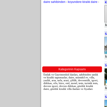
daire sahibinden
-
koyundere kiralık daire
-
K
İ
S
İ
S
Kategorinin Kapsamı
Emlak ve Gayrimenkül ilanları, sahibinden satılık
ve kiralık taşınmazlar; daire, müstakil ev, villa,
yazlık, arsa, tarla, arazi, çiftlik, devremülk, işyeri,
dükkan, ofis, büro, otel, motel, tesis, turistik tesis,
devren işyeri, devren dükkan, günlük kiralık
İ
daire, günlük kiralık villa ilanları ve fiyatları
S