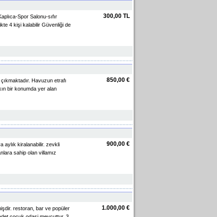
300,00 TL
Kaplıca-Spor Salonu-sıfır
te 4 kişi kalabilir Güvenliği de
850,00 €
 çıkmaktadır. Havuzun etrafı
akın bir konumda yer alan
900,00 €
aylık kiralanabilir. zevkli
lara sahip olan villamız
1.000,00 €
şdir. restoran, bar ve popüler
ir adet cocuk odasi mevcuttur. 3