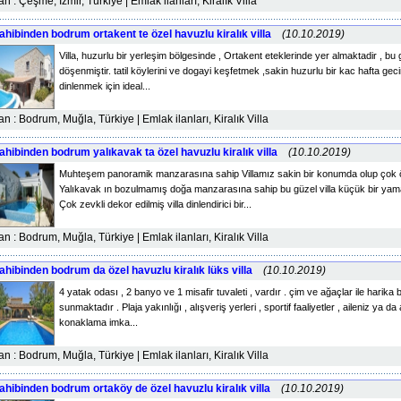
lan : Çeşme, İzmir, Türkiye | Emlak ilanları, Kiralık Villa
ahibinden bodrum ortakent te özel havuzlu kiralık villa
(10.10.2019)
Villa, huzurlu bir yerleşim bölgesinde , Ortakent eteklerinde yer almaktadir , bu
döşenmiştir. tatil köylerini ve dogayi keşfetmek ,sakin huzurlu bir kac hafta geci
dinlenmek için ideal...
lan : Bodrum, Muğla, Türkiye | Emlak ilanları, Kiralık Villa
ahibinden bodrum yalıkavak ta özel havuzlu kiralık villa
(10.10.2019)
Muhteşem panoramik manzarasına sahip Villamız sakin bir konumda olup çok özel
Yalıkavak ın bozulmamış doğa manzarasına sahip bu güzel villa küçük bir yam
Çok zevkli dekor edilmiş villa dinlendirici bir...
lan : Bodrum, Muğla, Türkiye | Emlak ilanları, Kiralık Villa
ahibinden bodrum da özel havuzlu kiralık lüks villa
(10.10.2019)
4 yatak odası , 2 banyo ve 1 misafir tuvaleti , vardır . çim ve ağaçlar ile harika
sunmaktadır . Plaja yakınlığı , alışveriş yerleri , sportif faaliyetler , aileniz ya da
konaklama imka...
lan : Bodrum, Muğla, Türkiye | Emlak ilanları, Kiralık Villa
ahibinden bodrum ortaköy de özel havuzlu kiralık villa
(10.10.2019)