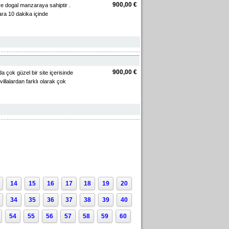
900,00 €
 ve dogal manzaraya sahiptir .
ara 10 dakika içinde
900,00 €
a çok güzel bir site içerisinde
llalardan farklı olarak çok
14
15
16
17
18
19
20
34
35
36
37
38
39
40
54
55
56
57
58
59
60