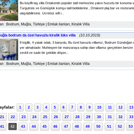
Bu keyifli taş villa Ortakentin popüler tatil merkezine yakın huzurlu bir konuma
Turgutreis ve Gümüşlük komşu tatil beldelerine , Ortakent plaj bar ve restoranl
ulaşılabilirsiniz. Ucretsiz wifi i...
lan : Bodrum, Muğla, Türkiye | Emlak ilanları, Kiralık Villa
uğla bodrum da özel havuzlu kiralik lüks villa
(10.10.2019)
8 kişilik, 4 yatak odalı, 3 banyolu, Bu özel havuzlu villamız, Bodrum Gündoğan d
yer almaktadır. Muhteşem bir manzaraya sahip olan villamız gerçekten benzer vi
zevkli ve sade bir şekilde döşen...
lan : Bodrum, Muğla, Türkiye | Emlak ilanları, Kiralık Villa
ayfalar:
1
2
3
4
5
6
7
8
9
10
11
12
13
21
22
23
24
25
26
27
28
29
30
31
32
33
41
42
43
44
45
46
47
48
49
50
51
52
53