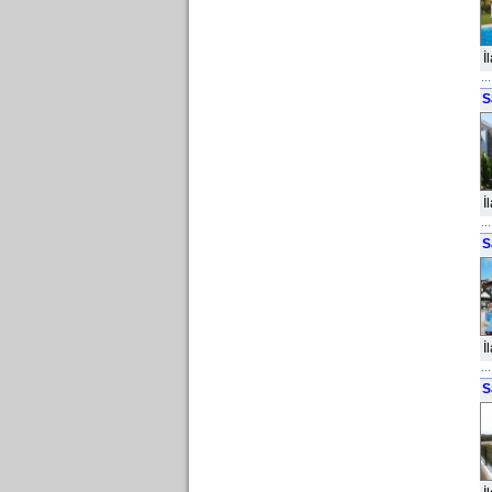
İ
S
İ
S
İ
S