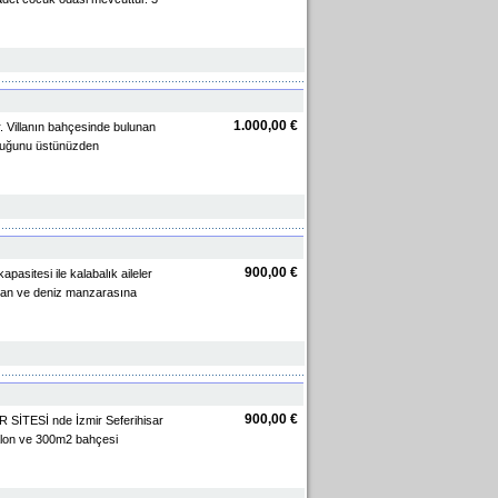
1.000,00 €
r. Villanın bahçesinde bulunan
unluğunu üstünüzden
900,00 €
pasitesi ile kalabalık aileler
lkan ve deniz manzarasına
900,00 €
AR SİTESİ nde İzmir Seferihisar
1 salon ve 300m2 bahçesi