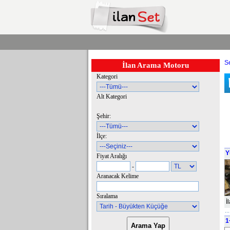
Se
İlan Arama Motoru
Kategori
Alt Kategori
Şehir:
İlçe:
Y
Fiyat Aralığı
-
Aranacak Kelime
Sıralama
İ
1