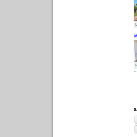
İ
M
İ
S