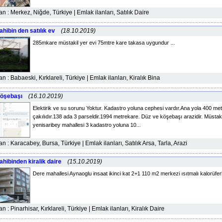
lan : Merkez, Niğde, Türkiye | Emlak ilanları, Satılık Daire
ahibin den satılık ev
(18.10.2019)
285mkare müstakil yer evi 75mtre kare takasa uygundur ...
lan : Babaeski, Kırklareli, Türkiye | Emlak ilanları, Kiralık Bina
öşebaşı
(16.10.2019)
Elektirik ve su sorunu Yoktur. Kadastro yoluna cephesi vardır.Ana yola 400 metr
çakılıdır.138 ada 3 parseldir.1994 metrekare. Düz ve köşebaşı arazidir. Müstak
yenisaribey mahallesi 3 kadastro yoluna 10...
lan : Karacabey, Bursa, Türkiye | Emlak ilanları, Satılık Arsa, Tarla, Arazi
ahibinden kiralik daire
(15.10.2019)
Dere mahallesi Aynaoglu insaat ikinci kat 2+1 110 m2 merkezi ısıtmalı kalorüferli 
lan : Pinarhisar, Kırklareli, Türkiye | Emlak ilanları, Kiralık Daire