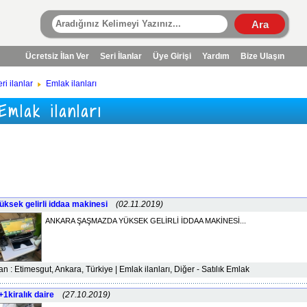
Ücretsiz İlan Ver
Seri İlanlar
Üye Girişi
Yardım
Bize Ulaşın
ri ilanlar
Emlak ilanları
Emlak ilanları
üksek gelirli iddaa makinesi
(02.11.2019)
ANKARA ŞAŞMAZDA YÜKSEK GELİRLİ İDDAA MAKİNESİ...
lan : Etimesgut, Ankara, Türkiye | Emlak ilanları, Diğer - Satılık Emlak
+1kiralık daire
(27.10.2019)