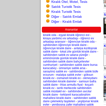
Kiralık Otel, Motel, Tesis
İ
Satılık Turistik Tesis
Kiralık Turistik Tesis
S
Diğer - Satılık Emlak
Diğer - Kiralık Emlak
Arananlar
kiralık oda
-
eşyalı kiralık öğrenci evi
-
İ
kiraya yardımcı ev arkadaşı
-
öğrenci ev
arkadaşı aranıyor
-
öğrenciye kiralık oda
-
sahibinden öğrenciye kiralık daire
-
K
öğrenciye kiralık daire
-
antalya kızıltoprak
satılık daire
-
tokat zile günlük kiralık daire
-
sahibinden satılık ev adana yüreğir
-
eminönünde günlük kiralık daire
-
sahibinden satılık daire bahçelievler
cumhuriyet
-
sahibinden satılık daire bursa
karacabey
-
ümraniye satılık arsa
-
İ
sarayönü satılık ev
-
sahibinden satılık büfe
erzurum
-
malatya satılık evler
-
göksun
S
kiralık ev
-
osmaneli kiralık ev
-
okmeydanı
sahibinden kiralık daireler
-
samsun bafra
satılık daire
-
ihlas armutlu fiyat
-
koçarlı
kiralık ev
-
serik merkezde sahibinden
satılık müstakil ev
-
sahibinden avcılar
kiralık daire
-
kırklareli karacaibrahim
mahallesi kiralık daire
-
sahibinden satılık
İ
daire çekmeköy taşdelen
-
yeşilpınar kiralık
evler
-
yenibosna zafer mahallesi satılık