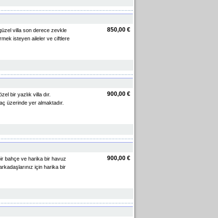
850,00 €
 güzel villa son derece zevkle
rmek isteyen aileler ve ciftlere
900,00 €
 bir yazlık villa dır.
aç üzerinde yer almaktadır.
900,00 €
 bir bahçe ve harika bir havuz
 arkadaşlarınız için harika bir