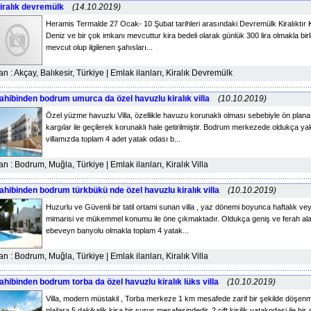
iralık devremülk
(14.10.2019)
Heramis Termalde 27 Ocak- 10 Şubat tarihleri arasındaki Devremülk Kiralıktır 
Deniz ve bir çok imkanı mevcuttur kira bedeli olarak günlük 300 lira olmakla birlik
mevcut olup ilgilenen şahısları...
lan : Akçay, Balıkesir, Türkiye | Emlak ilanları, Kiralık Devremülk
ahibinden bodrum umurca da özel havuzlu kiralık villa
(10.10.2019)
Özel yüzme havuzlu Villa, özellikle havuzu korunaklı olması sebebiyle ön plana
kargılar ile geçilerek korunaklı hale getirilmiştir. Bodrum merkezede oldukça y
villamızda toplam 4 adet yatak odası b...
lan : Bodrum, Muğla, Türkiye | Emlak ilanları, Kiralık Villa
ahibinden bodrum türkbükü nde özel havuzlu kiralık villa
(10.10.2019)
Huzurlu ve Güvenli bir tatil ortami sunan villa , yaz dönemi boyunca haftalık veya 
mimarisi ve mükemmel konumu ile öne çıkmaktadır. Oldukça geniş ve ferah alan
ebeveyn banyolu olmakla toplam 4 yatak...
lan : Bodrum, Muğla, Türkiye | Emlak ilanları, Kiralık Villa
ahibinden bodrum torba da özel havuzlu kiralık lüks villa
(10.10.2019)
Villa, modern müstakil , Torba merkeze 1 km mesafede zarif bir şekilde döşenmi
plajlara 5 dakikalik kisa bir surus mesafesindedir. 2 cift kisilik yatakodasi ile b